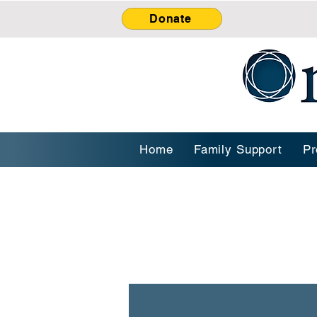
Donate
Home
Family Support
Pr