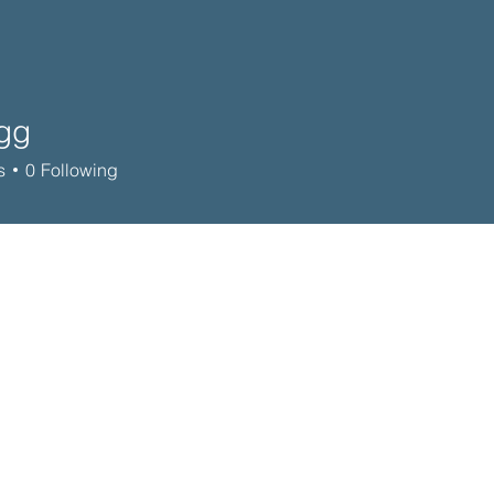
gg
s
0
Following