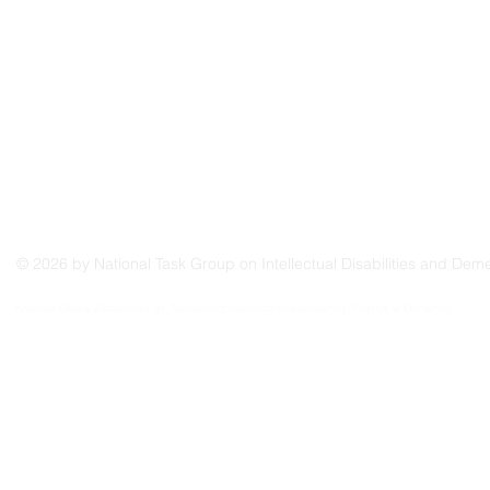
© 2026 by National Task Group on Intellectual Disabilities and Deme
Grupo Nacional de Trabajo sobre Prácticas en las Discapacidades Intelectuales y la Demenc
Krajowa Grupa Zadaniowa ds. Niepełnosprawności Intelektualnej i Praktyk w Demencji
Groupe de travail national sur les pratiques relatives aux déficiences intellectuelles et à la 