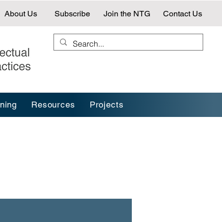
About Us
Subscribe
Join the NTG
Contact Us
ining
Resources
Projects