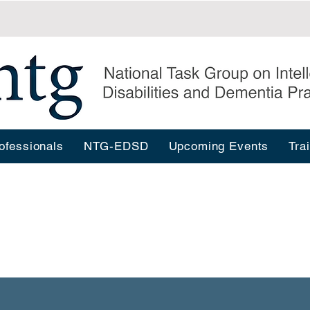
ofessionals
NTG-EDSD
Upcoming Events
Tra