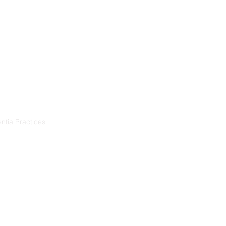
Training
Resources
Projects
ntia Practices
ia
démence