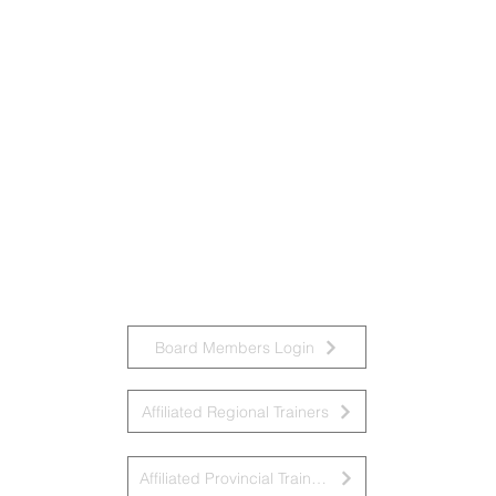
Board Members Login
Affiliated Regional Trainers
Affiliated Provincial Trainers