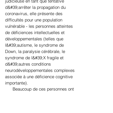
judicieuse en tant que tentative
d&#39;arrêter la propagation du
coronavirus, elle présente des
difficultés pour une population
vulnérable - les personnes atteintes
de déficiences intellectuelles et
développementales (telles que
l&#39;autisme, le syndrome de
Down, la paralysie cérébrale, le
syndrome de l&#39;X fragile et
d&#39;autres conditions
neurodéveloppementales complexes
associée à une déficience cognitive
importante).
Beaucoup de ces personnes ont
des capacités de communication
verbale limitées, des difficultés à
comprendre le consentement, les
plans de soins et les protocoles de