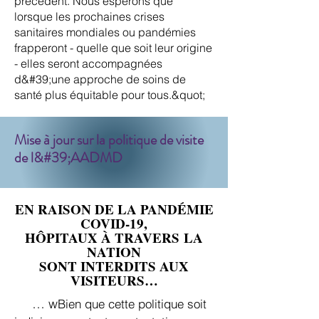
précédent. Nous espérons que
lorsque les prochaines crises
sanitaires mondiales ou pandémies
frapperont - quelle que soit leur origine
- elles seront accompagnées
d&#39;une approche de soins de
santé plus équitable pour tous.&quot;
Mise à jour sur la politique de visite
de l&#39;AADMD
EN RAISON DE LA PANDÉMIE
COVID-19,
HÔPITAUX À TRAVERS
LA
NATION
SONT INTERDITS AUX
VISITEURS…
… w
Bien que cette politique soit