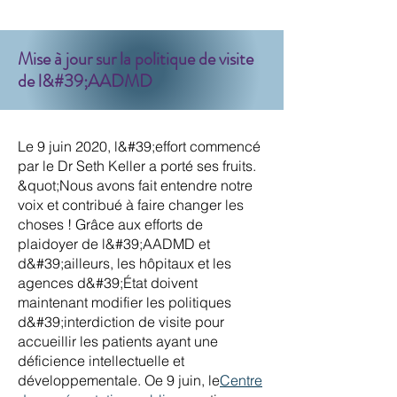
Mise à jour sur la politique de visite
de l&#39;AADMD
Le 9 juin 2020, l&#39;effort commencé
par le Dr Seth Keller a porté ses fruits.
&quot;Nous avons fait entendre notre
voix et contribué à faire changer les
choses ! Grâce aux efforts de
plaidoyer de l&#39;AADMD et
d&#39;ailleurs, les hôpitaux et les
agences d&#39;État doivent
maintenant modifier les politiques
d&#39;interdiction de visite pour
accueillir les patients ayant une
déficience intellectuelle et
développementale. O
e 9 juin, le
Centre