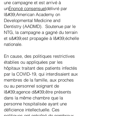
une campagne et est arrivé à
un
Énoncé consensuel
délivré par
l&#39;American Academy on
Developmental Medicine and
Dentistry (AADMD). Soutenue par le
NTG, la campagne a gagné du terrain
et s&#39;est propagée à l&#39;échelle
nationale.
En cause, des politiques restrictives
établies ou appliquées par les
hôpitaux traitant des patients infectés
par la COVID-19, qui interdisaient aux
membres de la famille, aux proches
ou au personnel soignant de
l&#39;agence d&#39;être présents
dans la même chambre que la
personne hospitalisée ayant une
déficience intellectuelle. Ces
politiques ont entraîné de nombreux