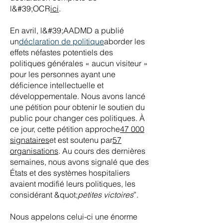
l&#39;OCR
ici
.
En avril, l&#39;AADMD a publié
un
déclaration de politique
aborder les
effets néfastes potentiels des
politiques générales « aucun visiteur »
pour les personnes ayant une
déficience intellectuelle et
développementale. Nous avons lancé
une pétition pour obtenir le soutien du
public pour changer ces politiques. À
ce jour, cette pétition approche
47 000
signataires
et est soutenu par
57
organisations
. Au cours des dernières
semaines, nous avons signalé que des
États et des systèmes hospitaliers
avaient modifié leurs politiques, les
considérant &quot;
petites victoires
”.
Nous appelons celui-ci une énorme