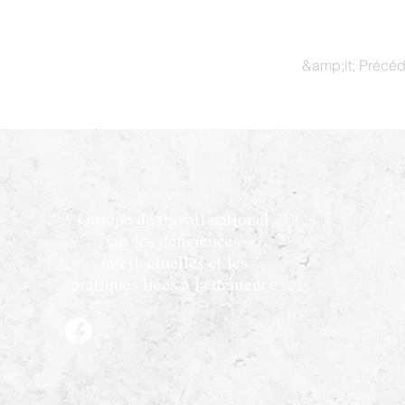
&amp;lt; Précé
Groupe de travail national
sur les déficiences
intellectuelles et les
pratiques liées à la démence