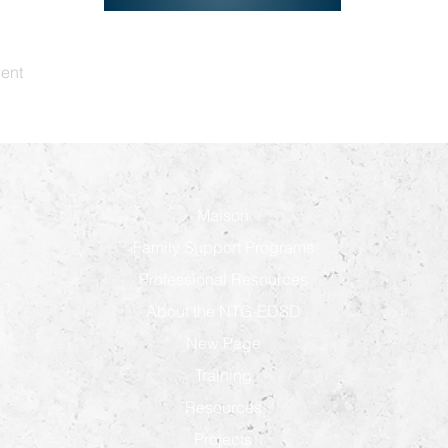
dent
Maison
Family Support Programs
Professional Resources
About the NTG-EDSD
New Page
Training
Resources
Projects