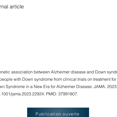
nal article
genetic association between Alzheimer disease and Down synd
people with Down syndrome from clinical trials on treatment fo
Down Syndrome in a New Era for Alzheimer Disease. JAMA. 202
0.1001/jama.2023.22924. PMID: 37991807.
Publication ouverte