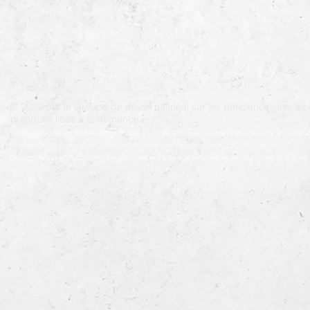
© 2022 par le Groupe de travail national sur les déficiences intellect
pratiques liées à la démence.
Grupo Nacional de Trabajo sobre Prácticas en las Discapacidades Intelectuales y la Demenc
Krajowa Grupa Zadaniowa ds. Niepełnosprawności Intelektualnej i Praktyk w Demencji
Groupe de travail national sur les pratiques relatives aux déficiences intellectuelles et à la 