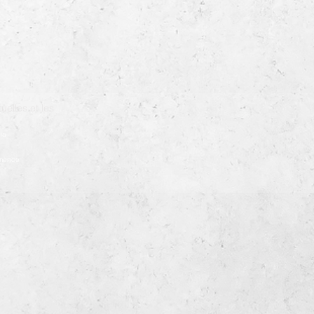
uelles et les
ia
démence