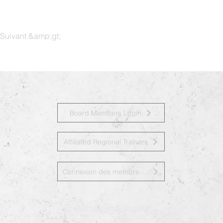
Suivant &amp;gt;
Board Members Login
Affiliated Regional Trainers
Connexion des membres du conseil d&amp;#39;administration
Accessibility Statement