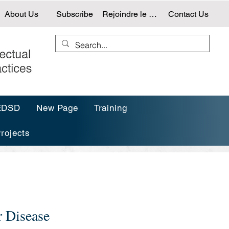
About Us
Subscribe
Rejoindre le NTG
Contact Us
-EDSD
New Page
Training
rojects
r Disease