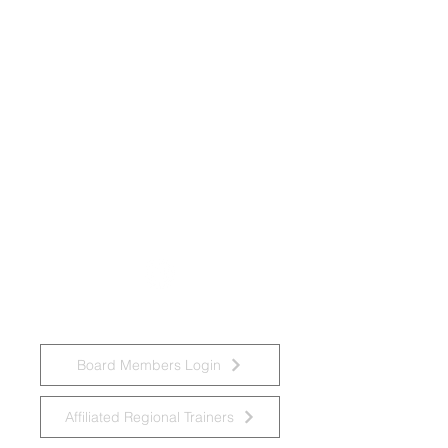
Groupe de travail national sur les
déficiences intellectuelles et les
pratiques liées à la démence
Board Members Login
Affiliated Regional Trainers