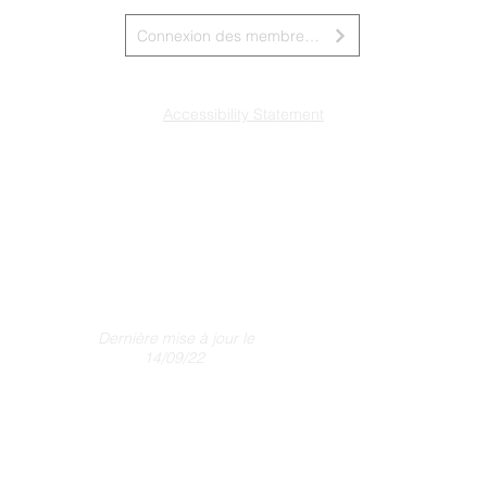
Connexion des membres du conseil d&amp;#39;administration
Accessibility Statement
Dernière mise à jour le
14/09/22