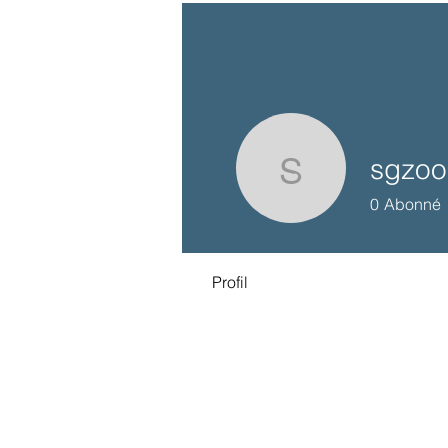
sgzoo
sgzoo
0
Abonné
Profil