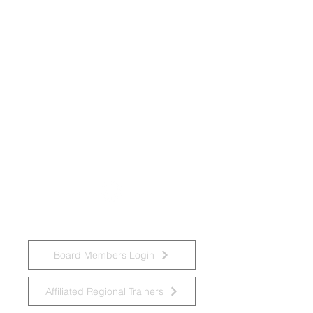
Groupe de travail national sur les
déficiences intellectuelles et les
pratiques liées à la démence
Board Members Login
Affiliated Regional Trainers