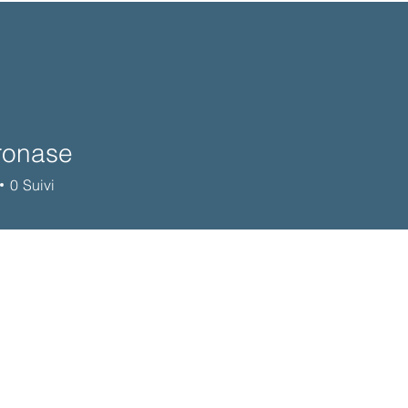
ronase
0
Suivi