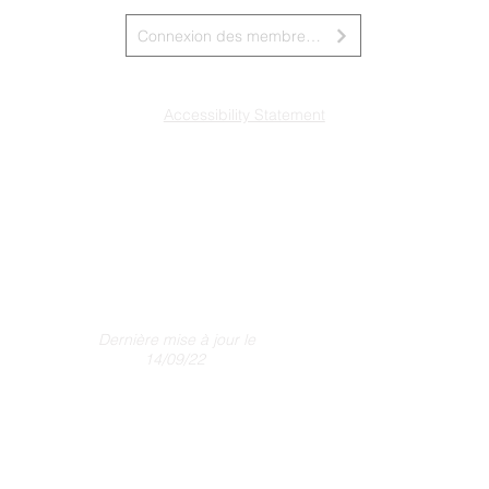
Connexion des membres du conseil d&amp;#39;administration
Accessibility Statement
Dernière mise à jour le
14/09/22