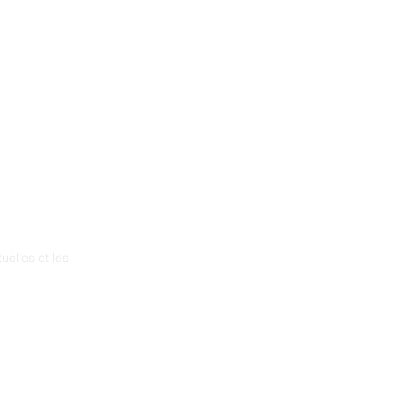
New Page
Training
Resources
Projects
uelles et les
ia
démence