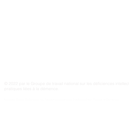
pratiques liées à la démence
© 2022 par le Groupe de travail national sur les déficiences intellect
pratiques liées à la démence.
Grupo Nacional de Trabajo sobre Prácticas en las Discapacidades Intelectuales y la Demenc
Krajowa Grupa Zadaniowa ds. Niepełnosprawności Intelektualnej i Praktyk w Demencji
Groupe de travail national sur les pratiques relatives aux déficiences intellectuelles et à la 