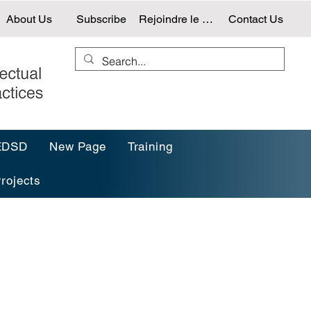
About Us
Subscribe
Rejoindre le NTG
Contact Us
-EDSD
New Page
Training
rojects