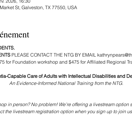
nv. 2026, 16:30
 Market St, Galveston, TX 77550, USA
vénement
DENTS. 
ENTS 
PLEASE CONTACT THE NTG BY EMAIL kathrynpears@the-nt
275 for Foundation workshop and $475 for Affiliated Regional T
ia-Capable Care of Adults with Intellectual Disabilities and D
An Evidence-Informed National Training from the NTG.
op in person? No problem! We’re offering a livestream option s
 the livestream registration option when you sign up to join us v