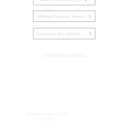
Affiliated Regional Trainers
Connexion des membres du conseil d&amp;#39;administration
Accessibility Statement
Dernière mise à jour le
14/09/22