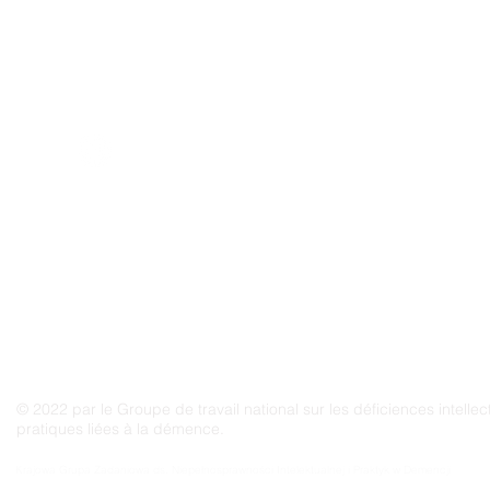
Groupe de travail national
sur les déficiences
intellectuelles et les
pratiques liées à la démence
© 2022 par le Groupe de travail national sur les déficiences intellect
pratiques liées à la démence.
Grupo Nacional de Trabajo sobre Prácticas en las Discapacidades Intelectuales y la Demenc
Krajowa Grupa Zadaniowa ds. Niepełnosprawności Intelektualnej i Praktyk w Demencji
Groupe de travail national sur les pratiques relatives aux déficiences intellectuelles et à la 