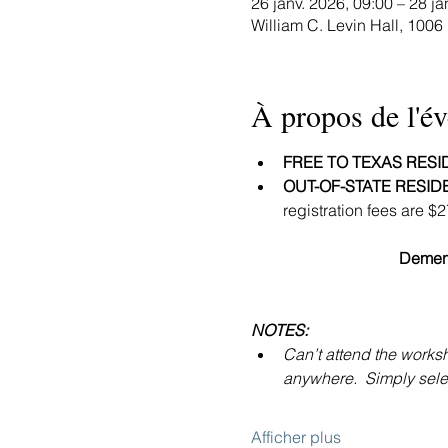
26 janv. 2026, 09:00 – 28 ja
William C. Levin Hall, 1006
À propos de l'é
FREE TO TEXAS RESI
OUT-OF-STATE RESID
registration fees are $
Dement
NOTES:
Can’t attend the worksh
anywhere.  Simply select
Afficher plus