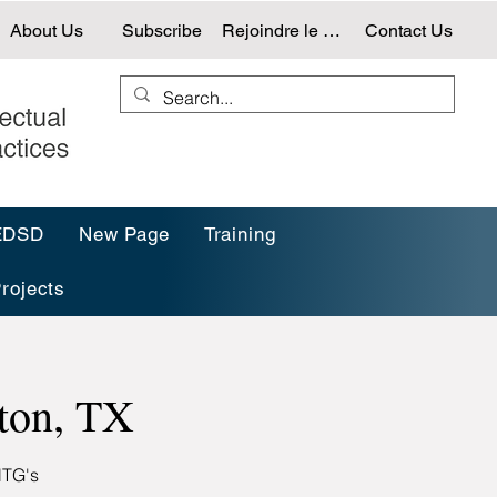
About Us
Subscribe
Rejoindre le NTG
Contact Us
-EDSD
New Page
Training
rojects
ton, TX
NTG's