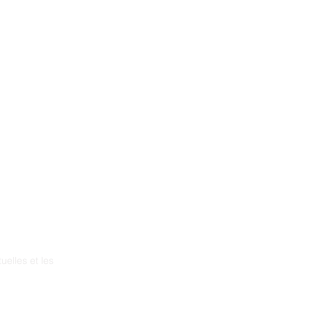
Family Support Programs
Professional Resources
About the NTG-EDSD
New Page
Training
Resources
Projects
uelles et les
ia
démence