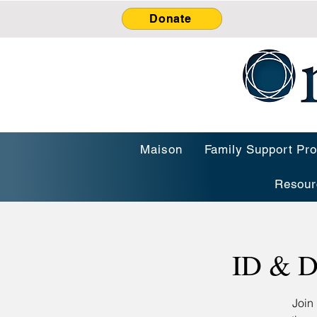
Donate
Maison
Family Support Pr
Resour
ID & D
Join