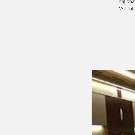
nationa
"About 