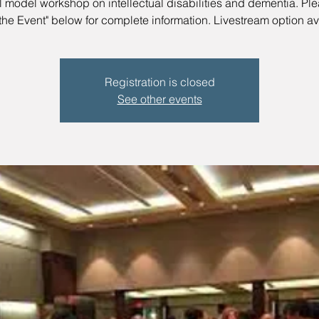
l model workshop on intellectual disabilities and dementia. Pl
the Event" below for complete information. Livestream option av
Registration is closed
See other events