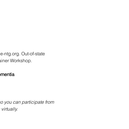
g.org. Out-of-state 
rainer Workshop.
ementia
o you can participate from 
irtually.