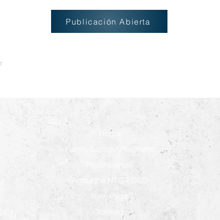
Publicación Abierta
r
Hogar
Family Support Programs
Professionals
About the NTG-EDSD
New Page
Training