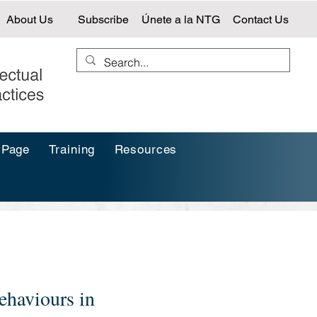
About Us
Subscribe
Únete a la NTG
Contact Us
 Page
Training
Resources
ehaviours in