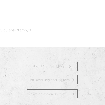
Siguiente &amp;gt;
Board Members Login
Affiliated Regional Trainers
Inicio de sesión de miembros de la junta