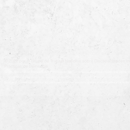
© 2022 por el Grupo de Trabajo Nacional sobre Discapacidades Int
Prácticas de Demencia.
Grupo Nacional de Trabajo sobre Prácticas en las Discapacidades Intelectuales y la Demenc
Krajowa Grupa Zadaniowa ds. Niepełnosprawności Intelektualnej i Praktyk w Demencji
Groupe de travail national sur les pratiques relatives aux déficiences intellectuelles et à la 