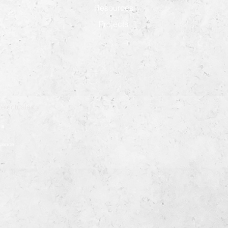
Resources
Projects
electuales y
ia
démence