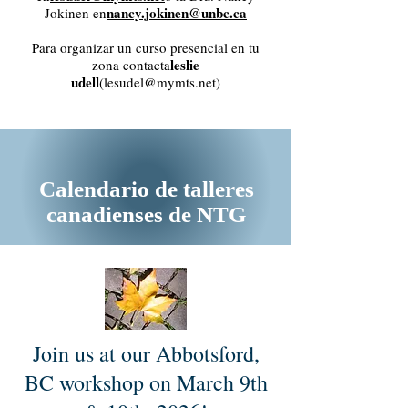
nancy.jokinen@unbc.ca
Jokinen en
Para organizar un curso presencial en tu
leslie
zona contacta
udell
(
lesudel@mymts.net
)
Calendario de talleres
canadienses de NTG
Join us at our Abbotsford,
BC workshop on March 9th