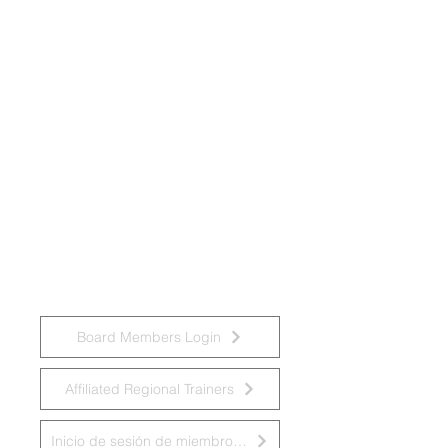
Grupo Nacional de Trabajo sobre
Discapacidades Intelectuales y
Prácticas de Demencia
Board Members Login
Affiliated Regional Trainers
Inicio de sesión de miembros de la junta