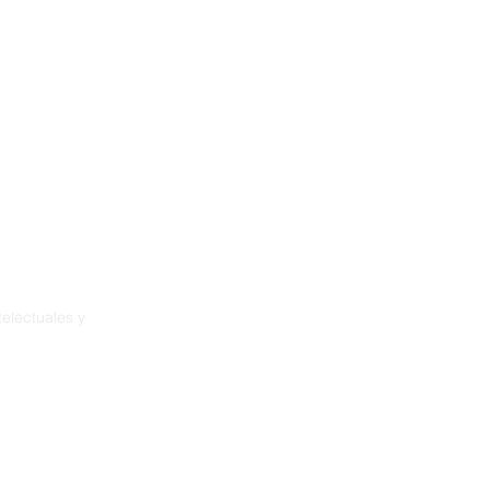
New Page
Training
Resources
Projects
electuales y
ia
démence