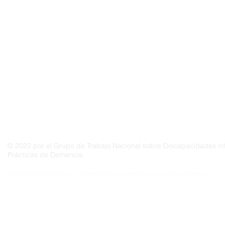
Demencia
© 2022 por el Grupo de Trabajo Nacional sobre Discapacidades Int
Prácticas de Demencia.
Grupo Nacional de Trabajo sobre Prácticas en las Discapacidades Intelectuales y la Demenc
Krajowa Grupa Zadaniowa ds. Niepełnosprawności Intelektualnej i Praktyk w Demencji
Groupe de travail national sur les pratiques relatives aux déficiences intellectuelles et à la 