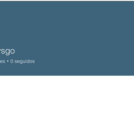
ysgo
res
0
seguidos