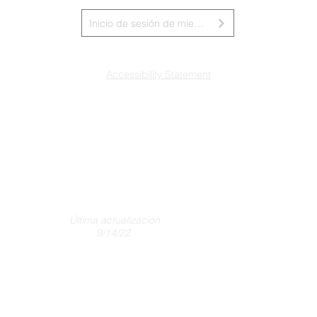
Inicio de sesión de miembros de la junta
Accessibility Statement
Última actualización
9/14/22