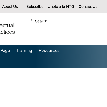
About Us
Subscribe
Únete a la NTG
Contact Us
 Page
Training
Resources