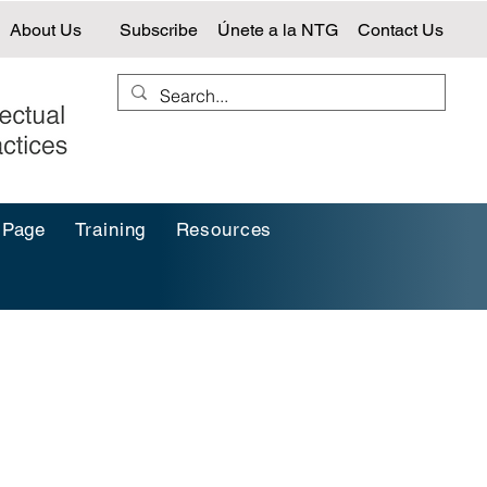
About Us
Subscribe
Únete a la NTG
Contact Us
 Page
Training
Resources