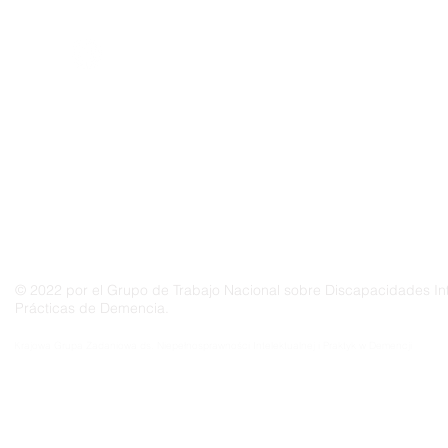
Demencia
© 2022 por el Grupo de Trabajo Nacional sobre Discapacidades Int
Prácticas de Demencia.
Grupo Nacional de Trabajo sobre Prácticas en las Discapacidades Intelectuales y la Demenc
Krajowa Grupa Zadaniowa ds. Niepełnosprawności Intelektualnej i Praktyk w Demencji
Groupe de travail national sur les pratiques relatives aux déficiences intellectuelles et à la 