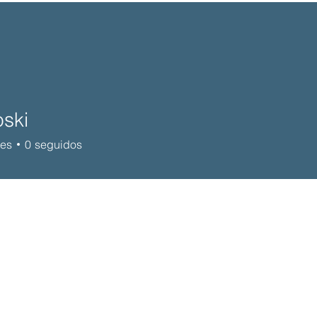
oski
res
0
seguidos