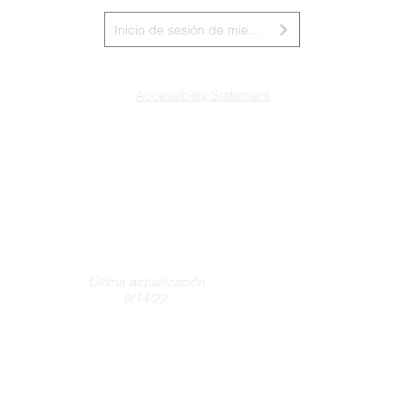
Inicio de sesión de miembros de la junta
Accessibility Statement
Última actualización
9/14/22