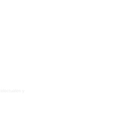
New Page
Training
Resources
Projects
electuales y
ia
démence