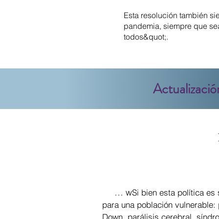
Esta resolución también si
pandemia, siempre que sea
todos&quot;.
Actualizació
… w
Si bien esta política e
para una población vulnerable:
Down, parálisis cerebral, síndr