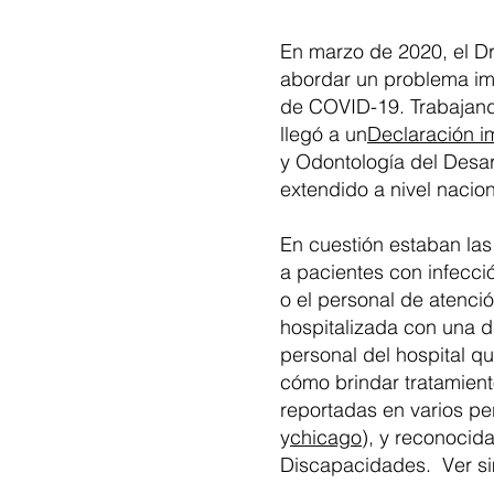
En marzo de 2020, el Dr
abordar un problema im
de COVID-19. Trabajand
llegó a un
Declaración 
y Odontología del Desa
extendido a nivel nacio
En cuestión estaban las 
a pacientes con infecci
o el personal de atenci
hospitalizada con una d
personal del hospital q
cómo brindar tratamient
reportadas en varios per
y
chicago
), y reconocid
Discapacidades. Ver si