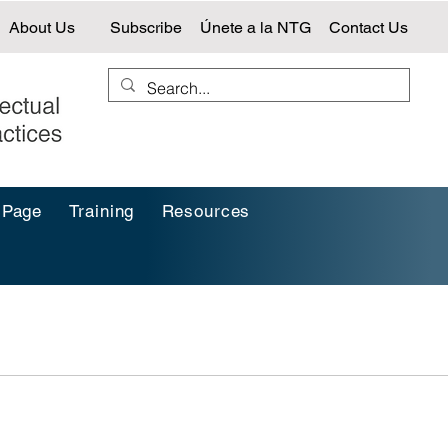
About Us
Subscribe
Únete a la NTG
Contact Us
 Page
Training
Resources