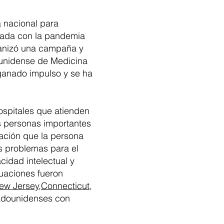
a nacional para
nada con la pandemia
ganizó una campaña y
ounidense de Medicina
ganado impulso y se ha
hospitales que atienden
as personas importantes
tación que la persona
s problemas para el
cidad intelectual y
tuaciones fueron
ew Jersey
,
Connecticut
,
tadounidenses con