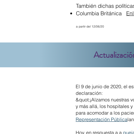
También dichas política
Columbia Británica
Enl
a partir del 12/06/20
Actualizació
El 9 de junio de 2020, el e
declaración:
&quot;¡Alzamos nuestras v
y más allá, los hospitales 
para acomodar a los pacien
Representación Pública
la
Hoy, en respuesta a a
quej