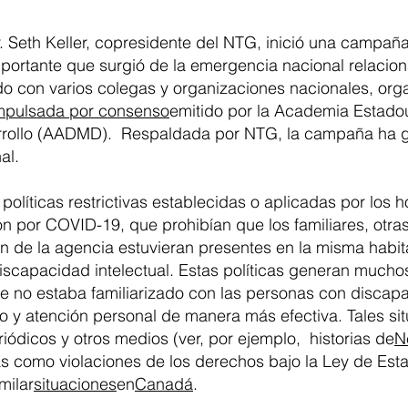
. Seth Keller, copresidente del NTG, inició una campañ
portante que surgió de la emergencia nacional relacio
o con varios colegas y organizaciones nacionales, or
impulsada por consenso
emitido por la Academia Estad
rrollo (AADMD). Respaldada por NTG, la campaña ha 
nal.
políticas restrictivas establecidas o aplicadas por los 
ón por COVID-19, que prohibían que los familiares, otr
ón de la agencia estuvieran presentes en la misma habi
iscapacidad intelectual. Estas políticas generan mucho
ue no estaba familiarizado con las personas con discapa
o y atención personal de manera más efectiva. Tales si
iódicos y otros medios (ver, por ejemplo, historias de
N
as como violaciones de los derechos bajo la Ley de Es
milar
situaciones
en
Canadá
.