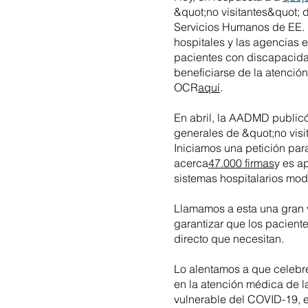
&quot;no visitantes&quot; 
Servicios Humanos de EE. U
hospitales y las agencias e
pacientes con discapacid
beneficiarse de la atenci
OCR
aquí
.
En abril, la AADMD public
generales de &quot;no visi
Iniciamos una petición par
acerca
47.000 firmas
y es a
sistemas hospitalarios modi
Llamamos a esta una gran v
garantizar que los pacien
directo que necesitan.
Lo alentamos a que celebre
en la atención médica de 
vulnerable del COVID-19, e