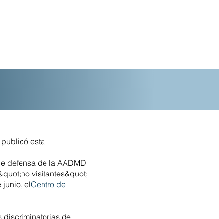
D publicó esta
 de defensa de la AADMD
 &quot;no visitantes&quot;
e junio, el
Centro de
 discriminatorias de