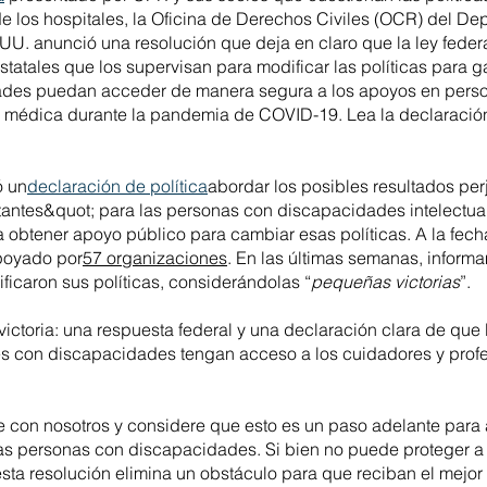
de los hospitales, la Oficina de Derechos Civiles (OCR) del D
U. anunció una resolución que deja en claro que la ley federa
statales que los supervisan para modificar las políticas para g
ades puedan acceder de manera segura a los apoyos en perso
ón médica durante la pandemia de COVID-19. Lea la declaració
ó un
declaración de política
abordar los posibles resultados perj
tantes&quot; para las personas con discapacidades intelectual
a obtener apoyo público para cambiar esas políticas. A la fech
poyado por
57 organizaciones
. En las últimas semanas, inform
ficaron sus políticas, considerándolas “
pequeñas victorias
”.
ictoria: una respuesta federal y una declaración clara de que
tes con discapacidades tengan acceso a los cuidadores y prof
 con nosotros y considere que esto es un paso adelante para
las personas con discapacidades. Si bien no puede proteger a
sta resolución elimina un obstáculo para que reciban el mejor 