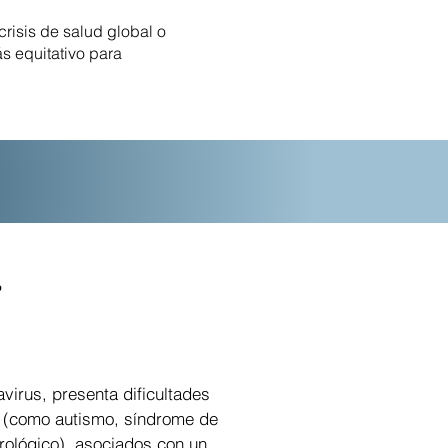
risis de salud global o
 equitativo para
,
avirus, presenta dificultades
o (como autismo, síndrome de
urológico). asociados con un