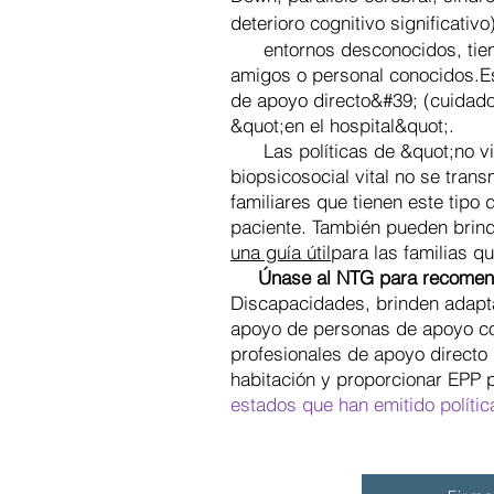
deterioro cognitivo significativ
entornos desconocidos, tienen
amigos o personal conocidos.
E
de apoyo directo&#39; (cuidado
&quot;en el hospital&quot;.
Las políticas de &quot;no visi
biopsicosocial vital no se tran
familiares que tienen este tipo
paciente. También pueden brinda
una guía útil
para las familias q
Únase al NTG para recomen
Discapacidades, brinden adapta
apoyo de personas de apoyo co
profesionales de apoyo directo 
habitación y proporcionar EPP 
estados que han emitido polític