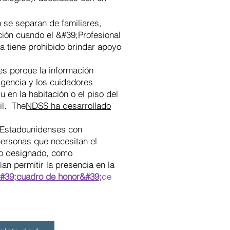
se separan de familiares,
ción cuando el &#39;Profesional
a tiene prohibido brindar apoyo
es porque la información
agencia y los cuidadores
u en la habitación o el piso del
il. The
NDSS ha desarrollado
e Estadounidenses con
personas que necesitan el
yo designado, como
an permitir la presencia en la
&#39;cuadro de honor&#39;
de