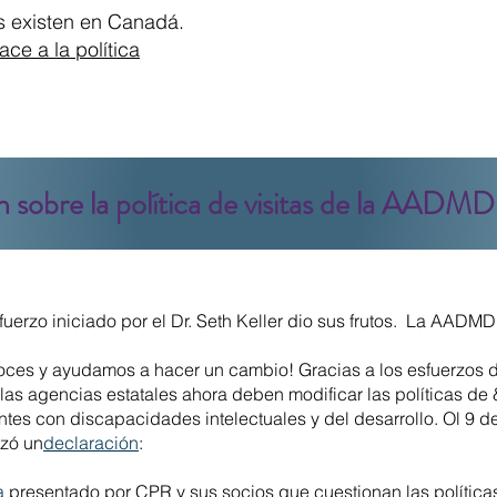
s existen en Canadá.
ace a la política
n sobre la política de visitas de la AADMD
sfuerzo iniciado por el Dr. Seth Keller dio sus frutos. La AADM
oces y ayudamos a hacer un cambio! Gracias a los esfuerzos
y las agencias estatales ahora deben modificar las políticas de
tes con discapacidades intelectuales y del desarrollo. O
l 9 d
nzó un
declaración
:
a
presentado por CPR y sus socios que cuestionan las políticas