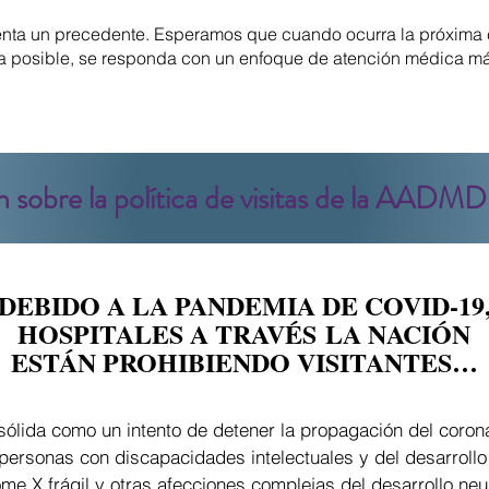
enta un precedente. Esperamos que cuando ocurra la próxima c
 posible, se responda con un enfoque de atención médica más
n sobre la política de visitas de la AADMD
DEBIDO A LA PANDEMIA DE COVID-19
HOSPITALES A TRAVÉS
LA NACIÓN
ESTÁN PROHIBIENDO VISITANTES…
s sólida como un intento de detener la propagación del coron
 personas con discapacidades intelectuales y del desarroll
ome X frágil y otras afecciones complejas del desarrollo ne