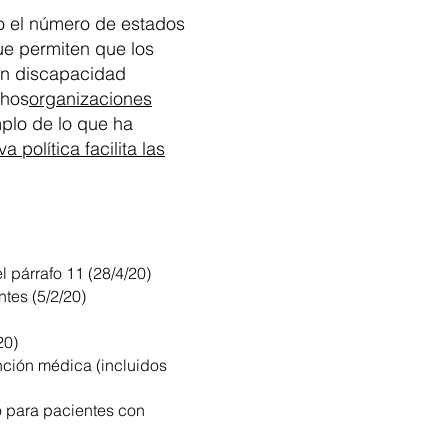
o el número de estados
ue permiten que los
on discapacidad
chos
organizaciones
plo de lo que ha
a política facilita las
l párrafo 11 (28/4/20)
ntes (5/2/20)
20)
nción médica (incluidos
 para pacientes con