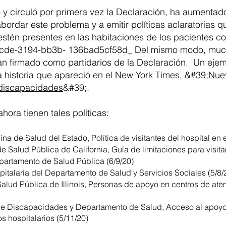
y circuló por primera vez la Declaración, ha aumentad
rdar este problema y a emitir políticas aclaratorias q
stén presentes en las habitaciones de los pacientes c
-5cde-3194-bb3b- 136bad5cf58d_ Del mismo modo, mu
an firmado como partidarios de la Declaración. Un ejem
 historia que apareció en el New York Times, &#39;
Nuev
 discapacidades
&#39;.
hora tienen tales políticas:
a de Salud del Estado, Política de visitantes del hospital en e
 Salud Pública de California, Guía de limitaciones para visita
partamento de Salud Pública (6/9/20)
italaria del Departamento de Salud y Servicios Sociales (5/8/
Salud Pública de Illinois, Personas de apoyo en centros de ate
e Discapacidades y Departamento de Salud, Acceso al apoyo
 hospitalarios (5/11/20)