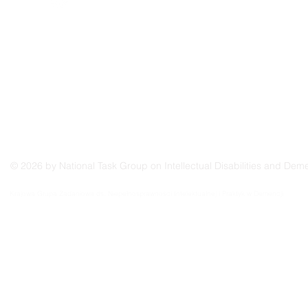
© 2026 by National Task Group on Intellectual Disabilities and Deme
Grupo Nacional de Trabajo sobre Prácticas en las Discapacidades Intelectuales y la Demenc
Krajowa Grupa Zadaniowa ds. Niepełnosprawności Intelektualnej i Praktyk w Demencji
Groupe de travail national sur les pratiques relatives aux déficiences intellectuelles et à la 