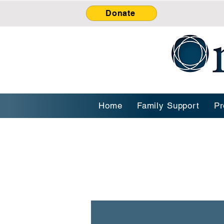
Donate
Home
Family Support
Pr