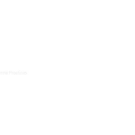
Training
Resources
Projects
ntia Practices
ia
démence