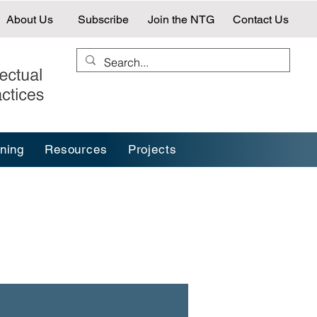
About Us
Subscribe
Join the NTG
Contact Us
ining
Resources
Projects