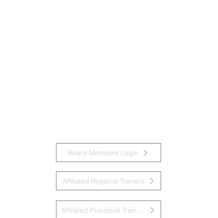
Board Members Login
Affiliated Regional Trainers
Affiliated Provincial Trainers