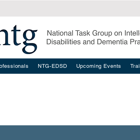
ofessionals
NTG-EDSD
Upcoming Events
Tra