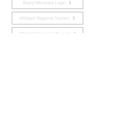
Board Members Login
Affiliated Regional Trainers
Affiliated Provincial Trainers
Accessibility Statement
© 2026 by National Task Group on
Intellectual Disabilities and Dementia
Practices
Grupo Nacional de Trabajo sobre Prácticas en
las Discapacidades Intelectuales y la
Demencia
Krajowa Grupa Zadaniowa ds.
Niepełnosprawności Intelektualnej i Praktyk
w Demencji
Groupe de travail national sur les pratiques
relatives aux déficiences intellectuelles et à
la démence