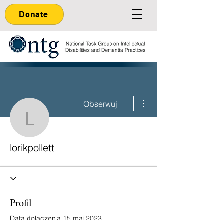
Donate
Więcej działań
Obserwuj
lorikpollett
lorikpollett
Profil
Data dołączenia 15 maj 2023