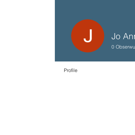
Jo An
0
Obserwu
Profile