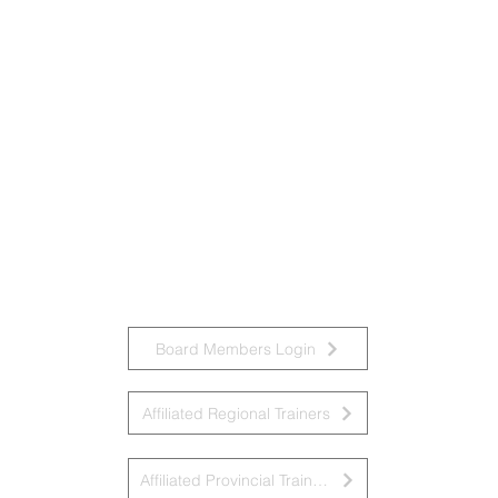
Board Members Login
Affiliated Regional Trainers
Affiliated Provincial Trainers