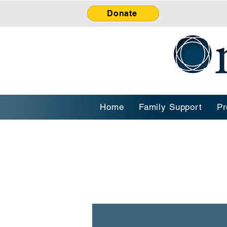
Donate
Home
Family Support
Pr