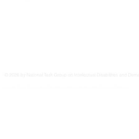
© 2026 by National Task Group on Intellectual Disabilities and Deme
Grupo Nacional de Trabajo sobre Prácticas en las Discapacidades Intelectuales y la Demenc
Krajowa Grupa Zadaniowa ds. Niepełnosprawności Intelektualnej i Praktyk w Demencji
Groupe de travail national sur les pratiques relatives aux déficiences intellectuelles et à la 