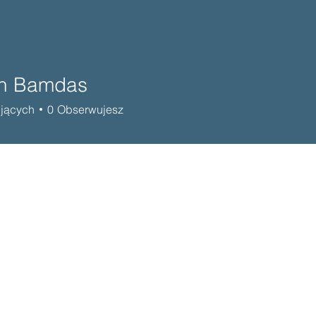
n Bamdas
jących
0
Obserwujesz