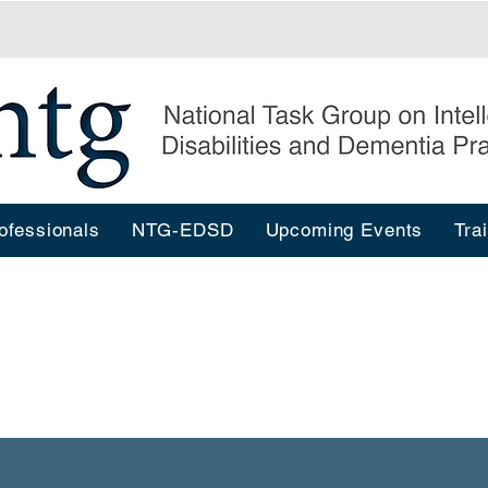
ofessionals
NTG-EDSD
Upcoming Events
Tra