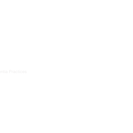
Training
Resources
Projects
ntia Practices
ia
démence