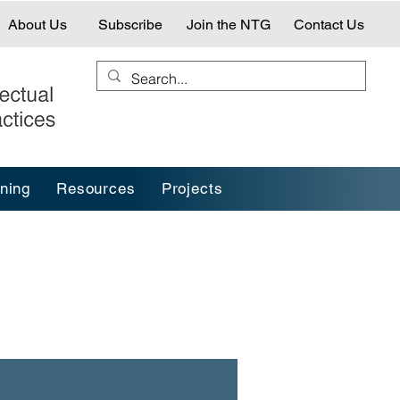
About Us
Subscribe
Join the NTG
Contact Us
ining
Resources
Projects