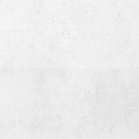
electuales y
ia
démence