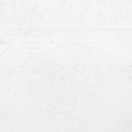
© 2022 por el Grupo de Trabajo Nacional sobre Discapacidades Int
Prácticas de Demencia.
Grupo Nacional de Trabajo sobre Prácticas en las Discapacidades Intelectuales y la Demenc
Krajowa Grupa Zadaniowa ds. Niepełnosprawności Intelektualnej i Praktyk w Demencji
Groupe de travail national sur les pratiques relatives aux déficiences intellectuelles et à la 