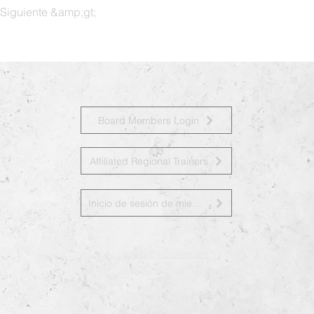
Siguiente &amp;gt;
Board Members Login
Affiliated Regional Trainers
Inicio de sesión de miembros de la junta
Accessibility Statement