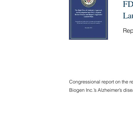
FD
La
Rep
Congressional report on the r
Biogen Inc.’s Alzheimer’s di