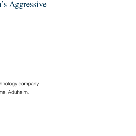
’s Aggressive
technology company
ame, Aduhelm.