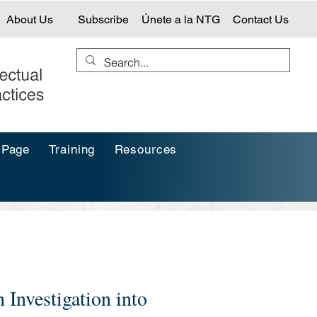
About Us
Subscribe
Únete a la NTG
Contact Us
 Page
Training
Resources
Investigation into