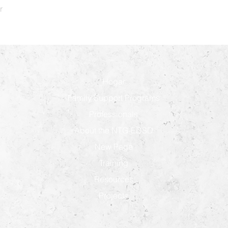
r
Hogar
Family Support Programs
Professionals
About the NTG-EDSD
New Page
Training
Resources
Projects