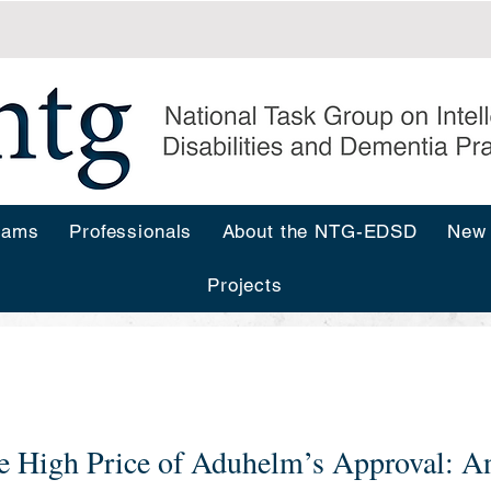
rams
Professionals
About the NTG-EDSD
New
Projects
s
e High Price of Aduhelm’s Approval: An 