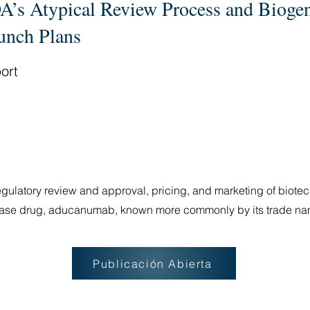
A’s Atypical Review Process and Biogen
unch Plans
ort
egulatory review and approval, pricing, and marketing of bio
sease drug, aducanumab, known more commonly by its trade n
Publicación Abierta