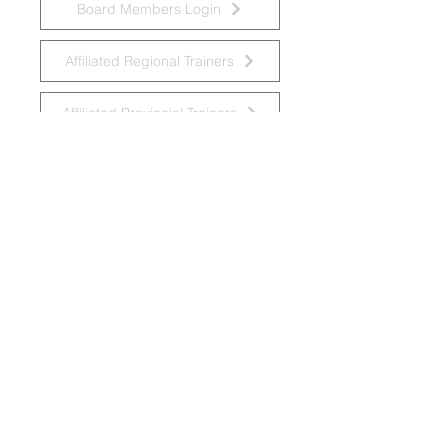
Board Members Login
Affiliated Regional Trainers
Affiliated Provincial Trainers
Accessibility Statement
© 2026 by National Task Group on
Intellectual Disabilities and Dementia
Practices
Grupo Nacional de Trabajo sobre Prácticas en
las Discapacidades Intelectuales y la
Demencia
Krajowa Grupa Zadaniowa ds.
Niepełnosprawności Intelektualnej i Praktyk
w Demencji
Groupe de travail national sur les pratiques
relatives aux déficiences intellectuelles et à
la démence