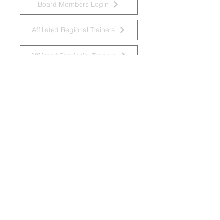
Board Members Login
Affiliated Regional Trainers
Affiliated Provincial Trainers
Accessibility Statement
© 2026 by National Task Group on
Intellectual Disabilities and Dementia
Practices
Grupo Nacional de Trabajo sobre Prácticas en
las Discapacidades Intelectuales y la
Demencia
Krajowa Grupa Zadaniowa ds.
Niepełnosprawności Intelektualnej i Praktyk
w Demencji
Groupe de travail national sur les pratiques
relatives aux déficiences intellectuelles et à
la démence