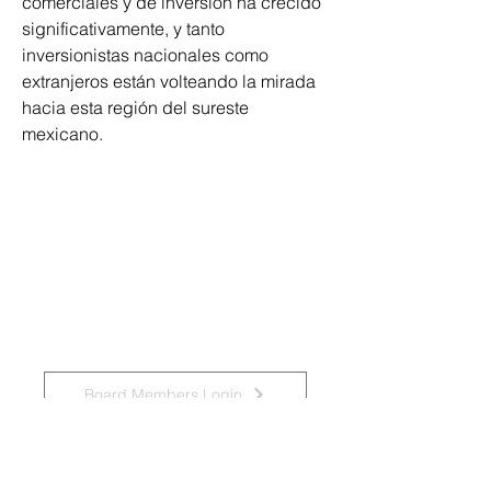
comerciales y de inversión ha crecido 
significativamente, y tanto 
inversionistas nacionales como 
extranjeros están volteando la mirada 
hacia esta región del sureste 
mexicano.
National Task Group on Intellectual
Disabilities and Dementia Practices
Board Members Login
Affiliated Regional Trainers