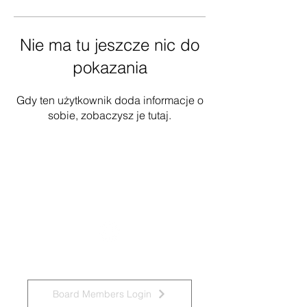
Nie ma tu jeszcze nic do
pokazania
Gdy ten użytkownik doda informacje o
sobie, zobaczysz je tutaj.
National Task Group on Intellectual
Disabilities and Dementia Practices
Board Members Login