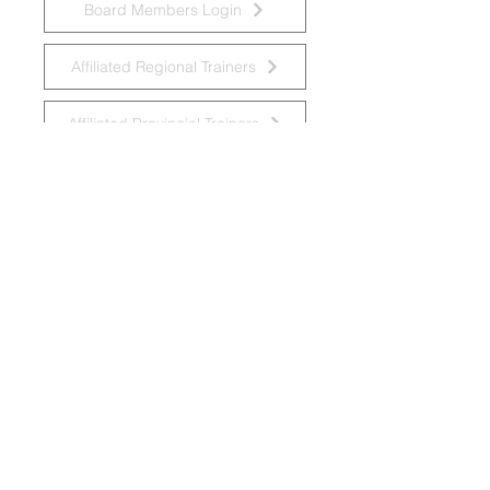
Board Members Login
Affiliated Regional Trainers
Affiliated Provincial Trainers
Accessibility Statement
© 2026 by National Task Group on
Intellectual Disabilities and Dementia
Practices
Grupo Nacional de Trabajo sobre Prácticas en
las Discapacidades Intelectuales y la
Demencia
Krajowa Grupa Zadaniowa ds.
Niepełnosprawności Intelektualnej i Praktyk
w Demencji
Groupe de travail national sur les pratiques
relatives aux déficiences intellectuelles et à
la démence