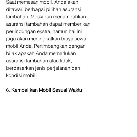
Saat memesan mobil, Anda akan 
ditawari berbagai pilihan asuransi 
tambahan. Meskipun menambahkan 
asuransi tambahan dapat memberikan 
perlindungan ekstra, namun hal ini 
juga akan meningkatkan biaya sewa 
mobil Anda. Pertimbangkan dengan 
bijak apakah Anda memerlukan 
asuransi tambahan atau tidak, 
berdasarkan jenis perjalanan dan 
kondisi mobil.
6. 
Kembalikan Mobil Sesuai Waktu
Terakhir, pastikan untuk 
mengembalikan mobil tepat waktu 
sesuai dengan yang telah disepakati. 
Mengembalikan mobil terlambat 
dapat mengakibatkan biaya 
tambahan yang tidak perlu. Jadi 