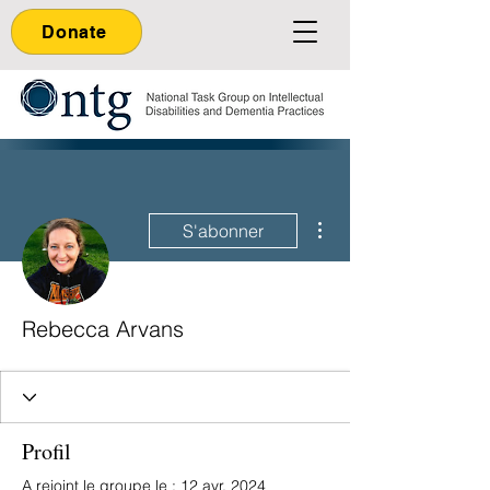
Donate
Plus d'actions
S'abonner
Rebecca Arvans
Profil
A rejoint le groupe le : 12 avr. 2024