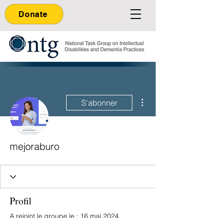
Donate
Plus d'actions
S'abonner
mejoraburo
Profil
A rejoint le groupe le : 16 mai 2024