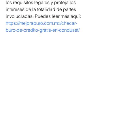
los requisitos legales y proteja los 
intereses de la totalidad de partes 
involucradas. Puedes leer más aquí: 
https://mejoraburo.com.mx/checar-
buro-de-credito-gratis-en-condusef/
Groupe de travail national sur les
déficiences intellectuelles et les
pratiques liées à la démence
Board Members Login
Affiliated Regional Trainers