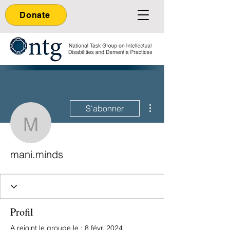
Donate
Plus d'actions
S'abonner
mani.minds
mani.minds
Profil
A rejoint le groupe le : 8 févr. 2024