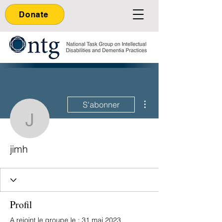
Donate
Plus d'actions
S'abonner
jimh
jimh
Profil
A rejoint le groupe le : 31 mai 2023