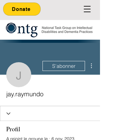
Donate
Plus d'actions
S'abonner
jay.raymundo
jay.raymundo
Profil
A rejoint le groupe le : 6 nov. 2023