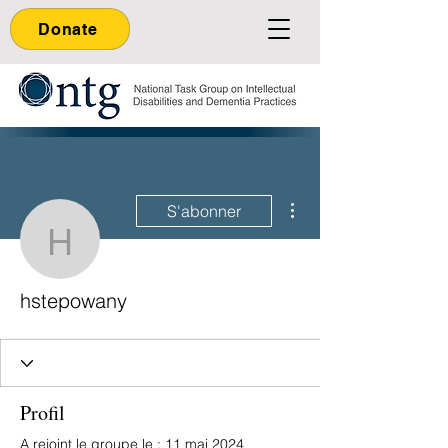
Donate
Plus d'actions
S'abonner
hstepowany
hstepowany
Profil
A rejoint le groupe le : 11 mai 2024