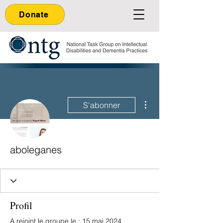
Donate
Plus d'actions
S'abonner
aboleganes
Profil
A rejoint le groupe le : 15 mai 2024