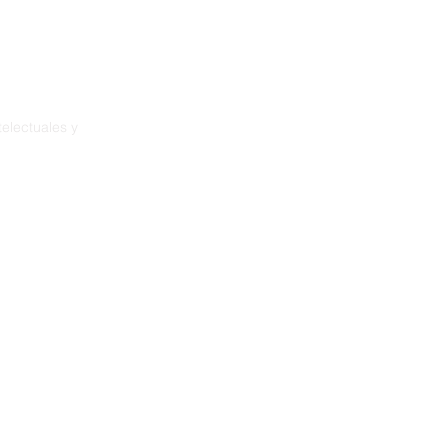
electuales y
ia
démence