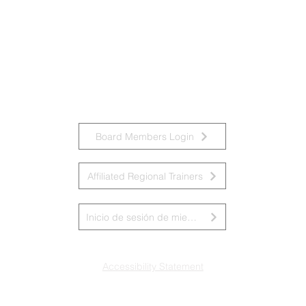
Board Members Login
Affiliated Regional Trainers
Inicio de sesión de miembros de la junta
Accessibility Statement