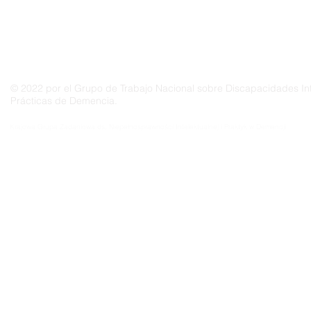
© 2022 por el Grupo de Trabajo Nacional sobre Discapacidades Int
Prácticas de Demencia.
Grupo Nacional de Trabajo sobre Prácticas en las Discapacidades Intelectuales y la Demenc
Krajowa Grupa Zadaniowa ds. Niepełnosprawności Intelektualnej i Praktyk w Demencji
Groupe de travail national sur les pratiques relatives aux déficiences intellectuelles et à la 