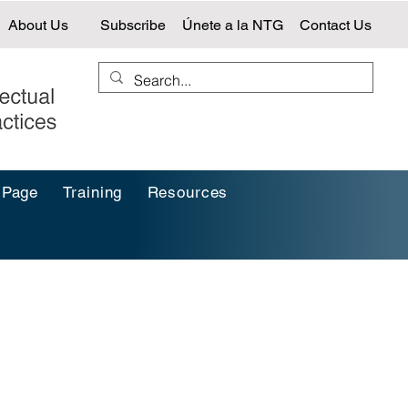
About Us
Subscribe
Únete a la NTG
Contact Us
 Page
Training
Resources