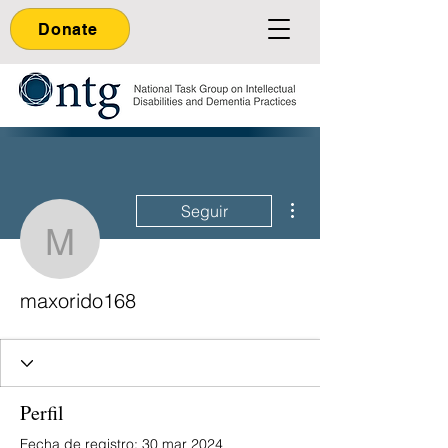
Donate
Más acciones
Seguir
maxorido168
maxorido168
Perfil
Fecha de registro: 30 mar 2024